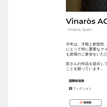
Vinaròs A
Vinarós, Spain
今年は、才能と創造性、
にとって特に重要なマ
も皆様のご参加をいた
皆さんの作品を提出し
ことを願っています。
国際映画祭
フィクション
映画祭