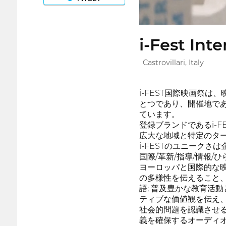
i-Fest Inte
Castrovillari, Italy
i-FEST国際映画祭
とつであり、開催地で
ています。
登録ブランドであるi-
広大な地域と特定のタ
i-FESTのユニークさ
国際/革新/指導/情報
ヨーロッパと国際的な
の多様性を伝えること
語; 普及豊かな教育活
ティブな価値観を伝え
社会的問題を認識させ
義を確保するオーディオ