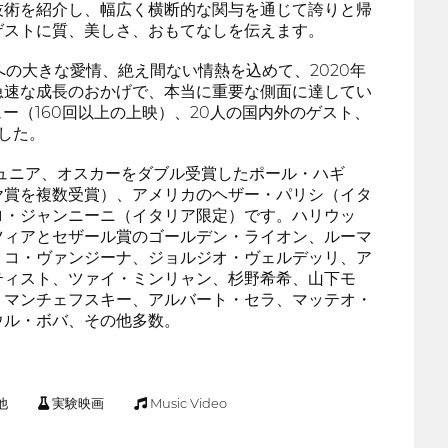
技術を紹介し、幅広く横断的な関与を通じて誇りと帰
ゲストに質、美しさ、おもてなしを伝えます。
への大きな愛情、絶え間ない情熱を込めて、2020年
急速な成長のおかげで、本当に重要な側面に達してい
ュー（160回以上の上映）、20人の国内外のゲスト、
した。
ュニア、オスカーをダブル受賞したポール・ハギ
ヤ賞を複数受賞）、アメリカのヘザー・パリシ（イタ
ロ・ジャンニーニ（イタリア限定）です。ハリウッ
ツィアとセザール賞のゴールデン・ライオン、ルーマ
リコ・ヴァンジーナ、ジョルジオ・ヴェルデッリ、ア
ティスト、ツァイ・ミンリャン、杉野希希、山下モ
・マンチェフスキー、アルバート・セラ、マッテオ・
ウル・ボバ、その他多数。
他
実験映画
Music Video