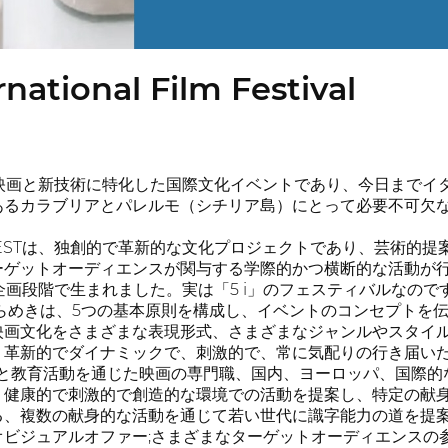
rnational Film Festival
は、映画と新技術に特化した国際文化イベントであり、今日まで
あるカラブリアとパレルモ（シチリア島）にとって必要不可欠
FESTは、独創的で革新的な文化プロジェクトであり、芸術的
ーゲットオーディエンスが関与する学際的かつ横断的な活動が
は企画段階で生まれました。実は「5 i」のフェスティバルなので
/ひらめきは、5つの基本原則を構成し、イベントのコンセプト
映画文化をさまざまな表現形式、さまざまなジャンルやスタイ
、革新的でダイナミックで、刺激的で、常に気配りの行き届い
動と教育活動を通じた映画の専門職、国内、ヨーロッパ、国際
、健康的で刺激的で創造的な環境での活動を提案し、特定の献
る、複数の献身的な活動を通じて若い世代に識字能力の道を提
ビジュアルオファー;さまざまなターゲットオーディエンスの