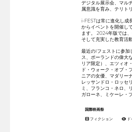
デジタル展示会、マル
属意識を育み、テリト
i-FESTは常に進化
からイベントを開催し
ます。 2024年版で
そして充実した教育活動
最近のIフェストに参
ス、ポーランドの偉大
リア限定）、エツィオ
ド・ウォーク・オブ・
ニアの女優、マダリー
レッサンドロ・ロッセ
ミ、フランコ・ネロ、
ガローネ、ミケーレ・
国際映画祭
フィクション
ド