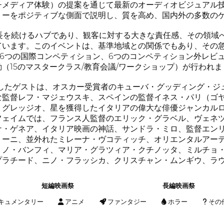
チメディア体験）の提案を通じて最新のオーディオビジュアル
リーをポジティブな側面で説明し、質を高め、国内外の多数の
し成長を続けるハブであり、観客に対する大きな責任感、その領域
ています。このイベントは、基準地域との関係でもあり、その
は、6つの国際コンペティション、6つのコンペティション外レビ
（15のマスタークラス/教育会議/ワークショップ）が行われま
加したゲストは、オスカー受賞者のキューバ・グッディング・ジ
な監督レフ・マジェウスキ、スペインの監督イネス・パリ（ゴ
・グレッジオ、星を獲得したイタリアの偉大な俳優ジャンカル
フェイムでは、フランス人監督のエリック・グラベル、ヴェネ
ナ・ゲネア、イタリア映画の神話、サンドラ・ミロ、監督エン
リーニ、並外れたミレーナ・ヴコティッチ、オリエンタルアー
リノ・バンフィ、マリア・グラツィア・クチノッタ、ミルチョ
プラチード、ニノ・フラッシカ、クリスチャン・ムンギウ、ラ
短編映画祭
長編映画祭
キュメンタリー
アニメ
ファンタジー
ホラー
その