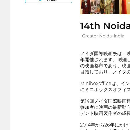
14th Noida
Greater Noida, India
ノイダ国際映画祭は、
年開催されます。 映
の映画都市であり、映
目指しており、ノイダ
Miniboxoffic
にミニボックスオフィ
第14回ノイダ国際映画
参加者に映画の最新動
デント映画製作者の成
2014年から26年にか