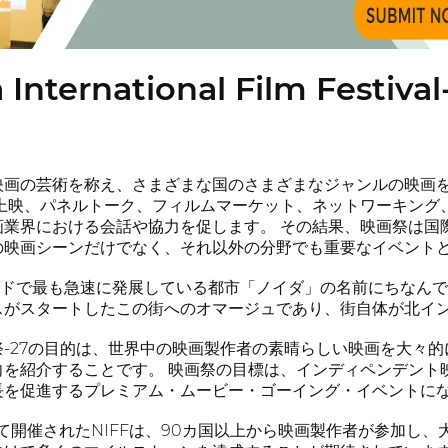
 International Film Festival
映画の芸術を称え、さまざまな国のさまざまなジャンルの映画
画上映、パネルトーク、フィルムマーケット、ネットワーキング
画業界における会話や協力を促します。 その結果、映画祭は国
の映画シーンだけでなく、それ以外の分野でも重要なイベント
eは、インドで最も急速に発展している都市「ノイダ」の名前にちなん
スがスタートしたこの街へのオマージュであり、街自体が北イ
祭-27の目的は、世界中の映画製作者の素晴らしい映画を大々
向を紹介することです。 映画祭の目標は、インディペンデント
長を促進するプレミアム・ムービー・ゴーイング・イベントに
けて開催されたNIFFは、90カ国以上から映画製作者が参加し、大