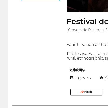
Festival d
Cervera de Pisuerga, S
Fourth edition of the
This festival was born
rural, ethnographic, s
短編映画祭
フィクション
ド
映画祭