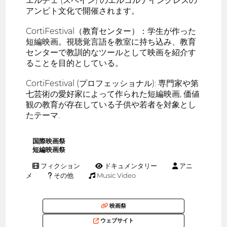
エルチェ (スペイン) のエルコルテイングレスの
アンビト文化で開催されます。
CortiFestival（教育センター）：学生が作った
短編映画。視聴覚言語を教室に持ち込み、教育
センターで教訓的なツールとして映画を紹介す
ることを目的としている。
CortiFestival (プロフェッショナル): 専門家や第
七芸術の愛好家によって作られた短編映画, 価値
観の教育が存在している子供や若者を対象とし
たテーマ.
国際映画祭
短編映画祭
フィクション
ドキュメンタリー
アニ
メ
その他
Music Video
映画祭
ウェブサイト