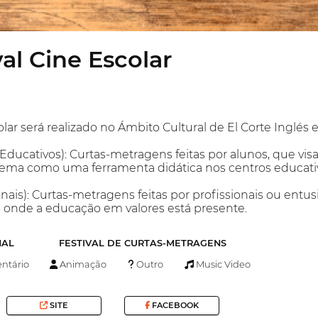
val Cine Escolar
olar será realizado no Ámbito Cultural de El Corte Inglés
 Educativos): Curtas-metragens feitas por alunos, que vis
inema como uma ferramenta didática nos centros educati
ionais): Curtas-metragens feitas por profissionais ou ent
s onde a educação em valores está presente.
NAL
FESTIVAL DE CURTAS-METRAGENS
tário
Animação
Outro
Music Video
SITE
FACEBOOK