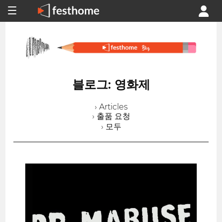
블로그: 영화제
› Articles
› 출품 요청
› 모두