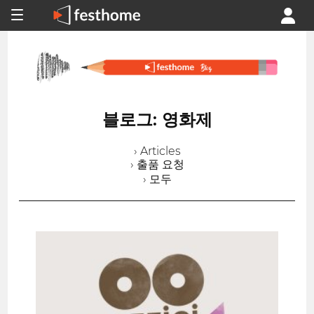
블로그: 영화제
› Articles
› 출품 요청
› 모두