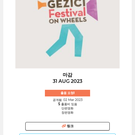
마감
31 AUG 2023
출품 요청!
공개됨: 02 Mar 2023
출품비 있음
단편영화
장편영화
링크