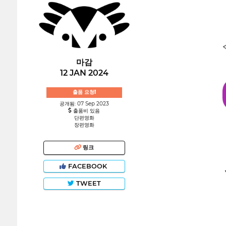
마감
12 JAN 2024
출품 요청!
공개됨: 07 Sep 2023
출품비 있음
단편영화
장편영화
링크
FACEBOOK
TWEET