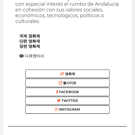
con especial interés el rumbo de Andalucía
en cohesión con sus valores sociales,
económicos, tecnológicos, políticos o
culturales.
국제 영화제
단편 영화제
장편 영화제
다큐멘터리
영화제
웹사이트
FACEBOOK
TWITTER
INSTAGRAM