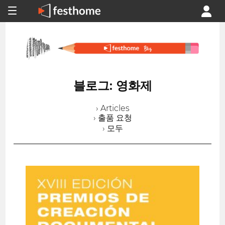
블로그: 영화제
› Articles
› 출품 요청
› 모두