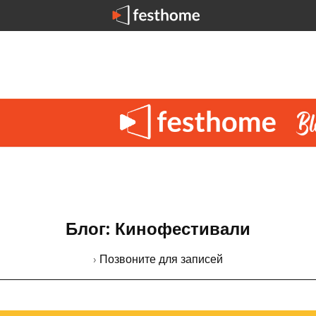
Блог: Кинофестивали
› Позвоните для записей