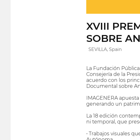
XVIII PR
SOBRE A
SEVILLA, Spain
La Fundación Pública
Consejería de la Presi
acuerdo con los princ
Documental sobre And
IMAGENERA apuesta po
generando un patrimon
La 18 edición contemp
ni temporal, que pre
• Trabajos visuales q
Autónoma.