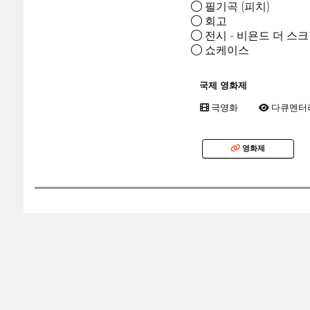
● 필기곡 (피치)
● 회고
● 전시 - 비욘드 더 스
● 쇼케이스
국제 영화제
극영화
다큐멘터
영화제