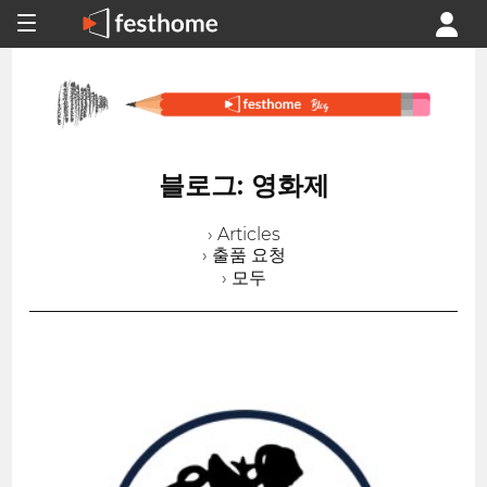
블로그: 영화제
› Articles
› 출품 요청
› 모두