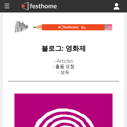
블로그: 영화제
› Articles
› 출품 요청
› 모두