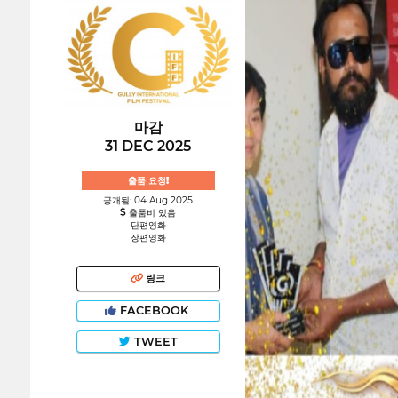
마감
31 DEC 2025
출품 요청!
공개됨: 04 Aug 2025
출품비 있음
단편영화
장편영화
링크
FACEBOOK
TWEET