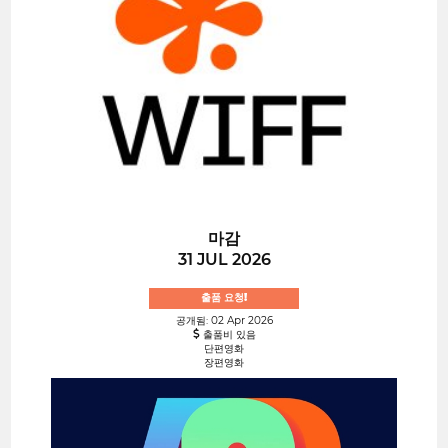
마감
31 JUL 2026
출품 요청!
공개됨: 02 Apr 2026
출품비 있음
단편영화
장편영화