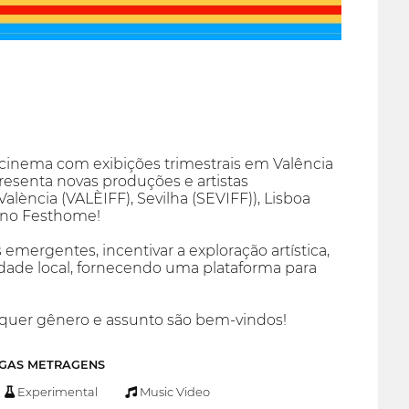
de cinema com exibições trimestrais em Valência
presenta novas produções e artistas
ència (VALÈIFF), Sevilha (SEVIFF)), Lisboa
, no Festhome!
emergentes, incentivar a exploração artística,
dade local, fornecendo uma plataforma para
lquer gênero e assunto são bem-vindos!
NGAS METRAGENS
Experimental
Music Video