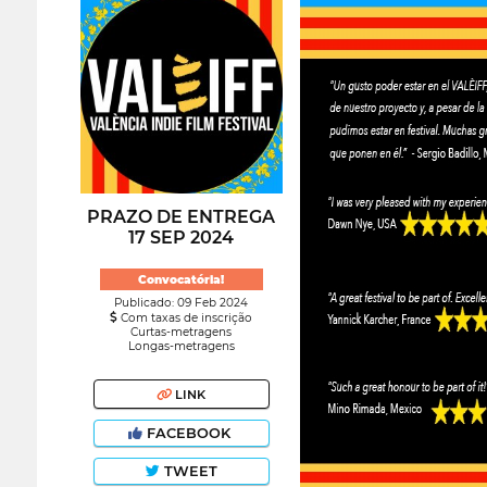
PRAZO DE ENTREGA
17 SEP 2024
Convocatória!
Publicado: 09 Feb 2024
Com taxas de inscrição
Curtas-metragens
Longas-metragens
LINK
FACEBOOK
TWEET