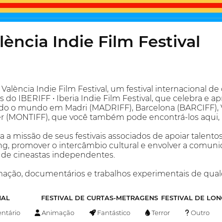
alència Indie Film Festival
 València Indie Film Festival, um festival internacional 
do IBERIFF • Iberia Indie Film Festival, que celebra e a
o o mundo em Madri (MADRIFF), Barcelona (BARCIFF), Val
ier (MONTIFF), que você também pode encontrá-los aqui
 a missão de seus festivais associados de apoiar talentos 
g, promover o intercâmbio cultural e envolver a comuni
o de cineastas independentes.
imação, documentários e trabalhos experimentais de qua
NAL
FESTIVAL DE CURTAS-METRAGENS
FESTIVAL DE LO
tário
Animação
Fantástico
Terror
Outro