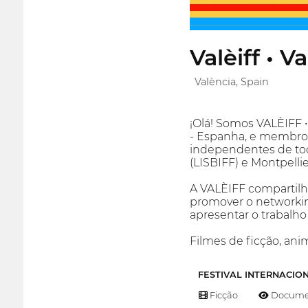
Valèiff • V
València, Spain
¡Olá! Somos VALÈIFF •
- Espanha, e membros 
independentes de tod
(LISBIFF) e Montpell
A VALÈIFF compartilha
promover o networkin
apresentar o trabalh
Filmes de ficção, an
FESTIVAL INTERNACIO
Ficção
Documen