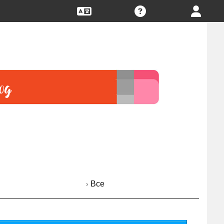
› Все