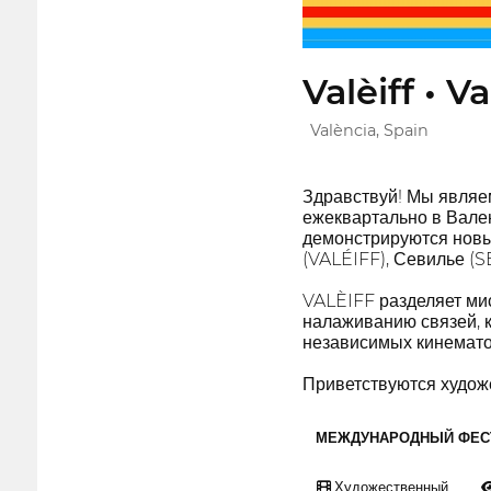
Valèiff • V
València, Spain
Здравствуй! Мы являем
ежеквартально в Вален
демонстрируются новы
(VALÉIFF), Севилье (S
VALÈIFF разделяет ми
налаживанию связей, 
независимых кинемато
Приветствуются худож
МЕЖДУНАРОДНЫЙ ФЕС
Художественный