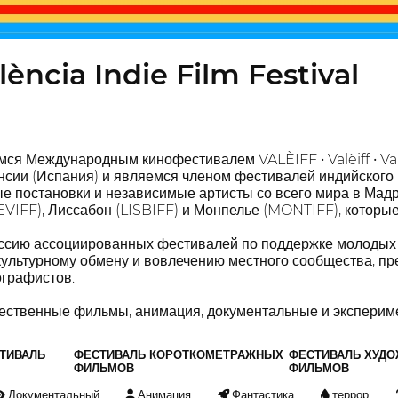
alència Indie Film Festival
ся Международным кинофестивалем VALÈIFF • Valèiff • Valè
сии (Испания) и являемся членом фестивалей индийского ки
е постановки и независимые артисты со всего мира в Мад
EVIFF), Лиссабон (LISBIFF) и Монпелье (MONTIFF), которы
ссию ассоциированных фестивалей по поддержке молодых 
культурному обмену и вовлечению местного сообщества, п
графистов.
ественные фильмы, анимация, документальные и экспериме
ТИВАЛЬ
ФЕСТИВАЛЬ КОРОТКОМЕТРАЖНЫХ
ФЕСТИВАЛЬ ХУД
ФИЛЬМОВ
ФИЛЬМОВ
Документальный
Анимация
Фантастика
террор