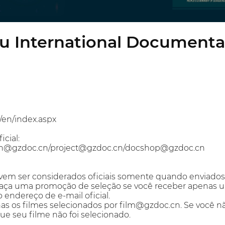
 International Documentary
/en/index.aspx
cial:
en@gzdoc.cn/project@gzdoc.cn/docshop@gzdoc.cn
evem ser considerados oficiais somente quando enviados 
o faça uma promoção de seleção se você receber apenas
endereço de e-mail oficial.
as os filmes selecionados por film@gzdoc.cn. Se você não 
ue seu filme não foi selecionado.