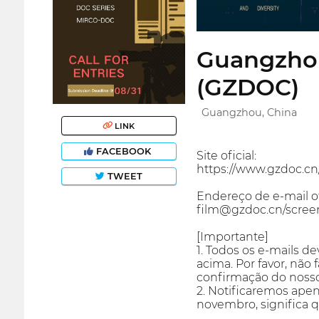
Guangzhou
(GZDOC)
Guangzhou, China
LINK
FACEBOOK
Site oficial:
https://www.gzdoc.cn
TWEET
Endereço de e-mail ofi
film@gzdoc.cn/scre
[Importante]
1. Todos os e-mails d
acima. Por favor, nã
confirmação do nosso 
2. Notificaremos apen
novembro, significa q