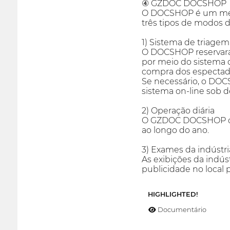
④ GZDOC DOCSHOP
O DOCSHOP é um merca
três tipos de modos d
1) Sistema de triag
O DOCSHOP reservará 
por meio do sistema d
compra dos espectador
Se necessário, o DOC
sistema on-line sob d
2) Operação diária
O GZDOC DOCSHOP cont
ao longo do ano.
3) Exames da indústri
As exibições da indús
publicidade no local 
HIGHLIGHTED!
Documentário