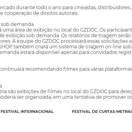
do durante todo o ano para cineastas, distribuidores, 
e cooperação de direitos autorais:
em sob demanda
uma área de exibição no local do GZDOC. Os participant
e exibição sob demanda. Os relatórios de triagem serão 
es. A equipe do GZDOC processará essas solicitações apó
SHOP também criará um sistema de triagem on-line sob 
emanda estará disponível apenas para convidados registra
inuará recomendando filmes para várias plataformas e
a
tria são exibições de filmes no local do GZDOC para deleg
poderia ser organizada, em uma tentativa de promover os
FESTIVAL INTERNACIONAL
FESTIVAL DE CURTAS-METRA