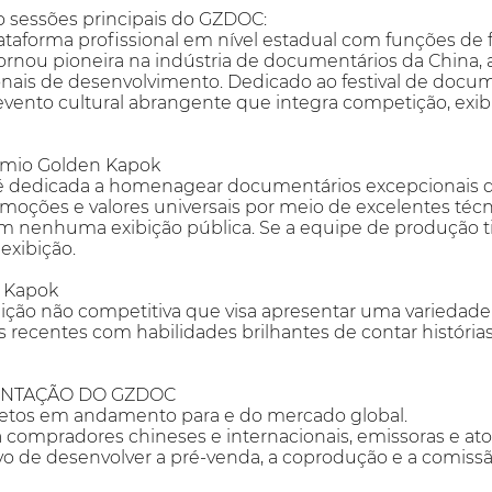
o sessões principais do GZDOC:
ataforma profissional em nível estadual com funções de
rnou pioneira na indústria de documentários da China, a
onais de desenvolvimento. Dedicado ao festival de docu
ento cultural abrangente que integra competição, exibi
êmio Golden Kapok
é dedicada a homenagear documentários excepcionais q
moções e valores universais por meio de excelentes técn
 nenhuma exibição pública. Se a equipe de produção tiver
xibição.
n Kapok
ibição não competitiva que visa apresentar uma variedad
s recentes com habilidades brilhantes de contar histórias
ENTAÇÃO DO GZDOC
jetos em andamento para e do mercado global.
rá compradores chineses e internacionais, emissoras e a
ivo de desenvolver a pré-venda, a coprodução e a comiss