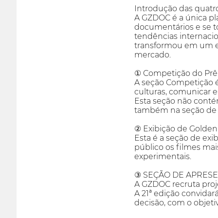
Introdução das quatr
A GZDOC é a única pl
documentários e se to
tendências internaci
transformou em um ev
mercado.
① Competição do Pr
A seção Competição 
culturas, comunicar e
Esta seção não contém
também na seção de e
② Exibição de Golde
Esta é a seção de ex
público os filmes mai
experimentais.
③ SEÇÃO DE APRES
A GZDOC recruta pro
A 21ª edição convida
decisão, com o objet