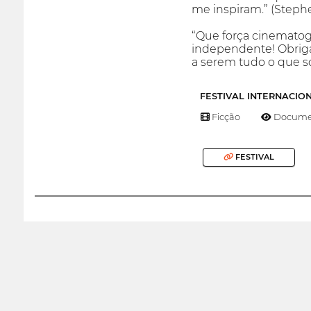
me inspiram.” (Stephe
“Que força cinematog
independente! Obrigad
a serem tudo o que s
FESTIVAL INTERNACIO
Ficção
Documen
FESTIVAL