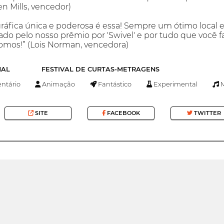
n Mills, vencedor)
ráfica única e poderosa é essa! Sempre um ótimo local 
o pelo nosso prêmio por 'Swivel' e por tudo que você fa
omos!” (Lois Norman, vencedora)
NAL
FESTIVAL DE CURTAS-METRAGENS
tário
Animação
Fantástico
Experimental
M
SITE
FACEBOOK
TWITTER