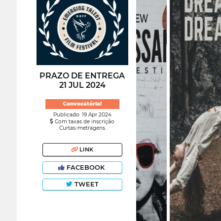
PRAZO DE ENTREGA
21 JUL 2024
Convocatória!
Publicado: 19 Apr 2024
Com taxas de inscrição
Curtas-metragens
LINK
FACEBOOK
TWEET