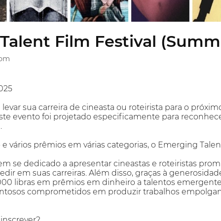
Talent Film Festival (Summ
dom
025
levar sua carreira de cineasta ou roteirista para o próxim
Este evento foi projetado especificamente para reconhece
.
 e vários prêmios em várias categorias, o Emerging Talent
m se dedicado a apresentar cineastas e roteiristas promi
redir em suas carreiras. Além disso, graças à generosida
00 libras em prêmios em dinheiro a talentos emergentes 
 talentosos comprometidos em produzir trabalhos empolg
inscrever?