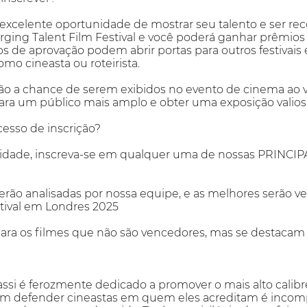
xcelente oportunidade de mostrar seu talento e ser rec
ging Talent Film Festival e você poderá ganhar prêmios de 
os de aprovação podem abrir portas para outros festivai
como cineasta ou roteirista.
ão a chance de serem exibidos no evento de cinema ao vi
ara um público mais amplo e obter uma exposição valios
esso de inscrição?
atividade, inscreva-se em qualquer uma de nossas PRI
 serão analisadas por nossa equipe, e as melhores serão 
tival em Londres 2025
ra os filmes que não são vencedores, mas se destacam p
Massi é ferozmente dedicado a promover o mais alto cali
 defender cineastas em quem eles acreditam é incompa