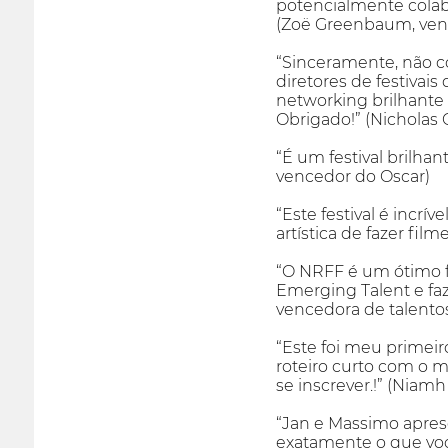
potencialmente colabor
(Zoë Greenbaum, ven
“Sinceramente, não co
diretores de festivai
networking brilhante 
Obrigado!” (Nicholas
“É um festival brilha
vencedor do Oscar)
“Este festival é incrí
artística de fazer fil
“O NRFF é um ótimo f
Emerging Talent e faz
vencedora de talent
“Este foi meu primeir
roteiro curto com o me
se inscrever.!” (Niam
“Jan e Massimo apres
exatamente o que voc