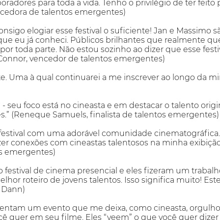
adores para toda a vida. Tenho o privilégio de ter feito p
cedora de talentos emergentes)
nsigo elogiar esse festival o suficiente! Jan e Massimo
s que eu já conheci. Públicos brilhantes que realmente 
por toda parte. Não estou sozinho ao dizer que esse fes
 Connor, vencedor de talentos emergentes)
nte. Uma à qual continuarei a me inscrever ao longo da mi
vel - seu foco está no cineasta e em destacar o talento ori
mes.” (Reneque Samuels, finalista de talentos emergentes)
estival com uma adorável comunidade cinematográfica.
er conexões com cineastas talentosos na minha exibição 
os emergentes)
o festival de cinema presencial e eles fizeram um trabal
lhor roteiro de jovens talentos. Isso significa muito! Es
h Dann)
entam um evento que me deixa, como cineasta, orgulhoso 
ê quer em seu filme. Eles “veem” o que você quer dizer 