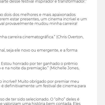
arte desse festival inspirador e transformador.”
 são dois dos melhores e mais apaixonados
querem estar presentes, um cinema incrível e um
tival provavelmente mudou minha carreira!
nha carreira cinematográfica.” (Chris Overton,
ginal, seja ele novo ou emergente, e a forma
 Estou honrado por ter ganhado o prêmio
e na noite da premiação.” (Michelle Jones,
ho incrível! Muito obrigado por premiar meu
te é definitivamente um festival de cinema para
de ter sido selecionado. O “olho” deles é
e valorizam uma história bem contada. Eles