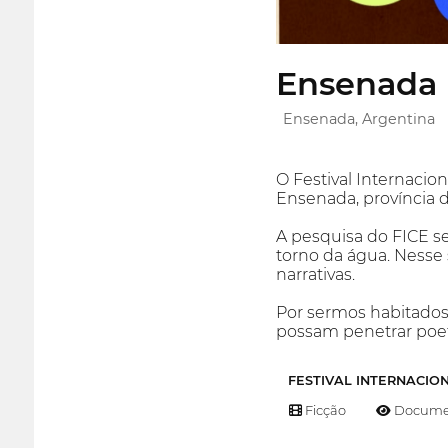
Ensenada I
Ensenada, Argentina
O Festival Internacio
Ensenada, província 
A pesquisa do FICE s
torno da água. Nesse
narrativas.
Por sermos habitados,
possam penetrar poet
FESTIVAL INTERNACIO
Ficção
Documen