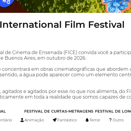
nternational Film Festival
nal de Cinema de Ensenada (FICE) convida você a participa
de Buenos Aires, em outubro de 2026.
e concentrará em obras cinematográficas que abordem uma
 sentido, a água pode aparecer como um elemento centr
 agitados e agitados por esse rio que nos alimenta, do 
icamente em toda a realidade que somos capazes de cob
NAL
FESTIVAL DE CURTAS-METRAGENS
FESTIVAL DE LO
tário
Animação
Fantástico
Terror
Outro