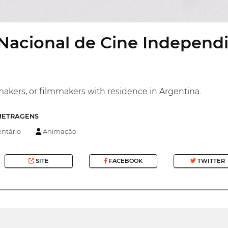
acional de Cine Independie
akers, or filmmakers with residence in Argentina.
-METRAGENS
tário
Animação
SITE
FACEBOOK
TWITTER