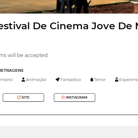
Festival De Cinema Jove De
lms will be accepted.
-METRAGENS
tário
Animação
Fantástico
Terror
Experime
SITE
INSTAGRAM