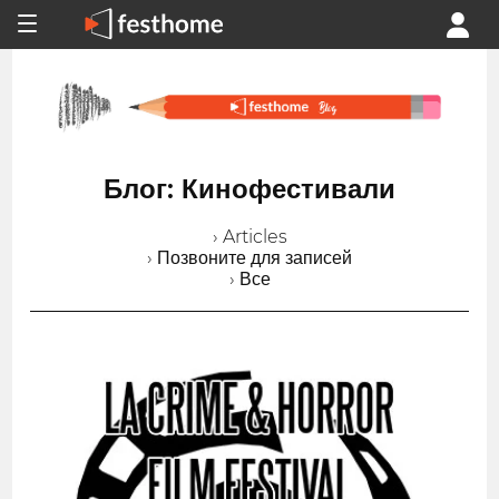
Блог: Кинофестивали
› Articles
› Позвоните для записей
› Все