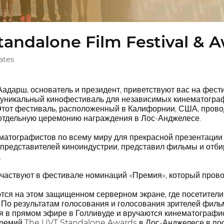
tandalone Film Festival & 
ates
адарш, основатель и президент, приветствуют вас на фест
уникальный кинофестиваль для независимых кинематографис
. Этот фестиваль, расположенный в Калифорнии, США, пров
отдельную церемонию награждения в Лос-Анджелесе.
матографистов по всему миру для прекрасной презентации
з представителей киноиндустрии, представил фильмы и отб
.
аствуют в фестивале номинаций «Премия», который проводи
я на этом защищенном серверном экране, где посетители и
. По результатам голосования и голосования зрителей фил
я в прямом эфире в Голливуде и вручаются кинематографис
ремий The UVT Standalone Awards в Лос-Анджелесе в пос