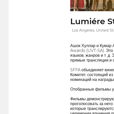
Lumiére S
Los Angeles, United St
Ашок Хуллар и Кумар А
Awards (UVT-SA). Это 
языков, жанров и т. д
прямые трансляции и 
SFFA объединяет кине
Комитет, состоящий и
номинаций на награды
Отобранные фильмы уч
Фильмы демонстрируютс
проголосовать за него
которые транслируютс
церемонии вручения п