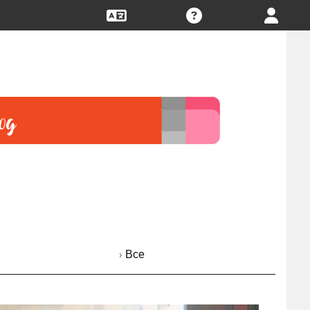
› Все