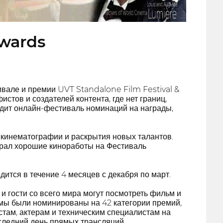
Awards
ивале и премии UVT Standalone Film Festival &
тов и создателей контента, где нет границ,
одит онлайн-фестиваль номинаций на награды,
 кинематографии и раскрытия новых талантов.
ирал хорошие киноработы на Фестиваль
тся в течение 4 месяцев с декабря по март.
 гости со всего мира могут посмотреть фильм и
ьмы были номинированы на 42 категории премий,
там, актерам и техническим специалистам на
ледний день прямых трансляций.