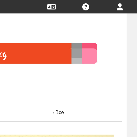
› Все