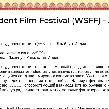
ent Film Festival (WSFF) - 
студенческого кино (WSFF) — Джайпур, Индия
денческого кино (WSCS)
да | Джайпур, Раджастан, Индия
студенческого кино — это всемирный праздник, посвященны
ющим кинематографистам уникальную платформу для демонс
няющийся ландшафт мирового кинематографа. Учитывая отс
инута для восполнения этого пробела. Наряду с фестивал
 кино (WSCS), способствующий взаимодействию, обучению и
Джайпур рад приветствовать этих молодых фантазеров, ко
к (JFM), Международный киноцентр (ICC), Международный 