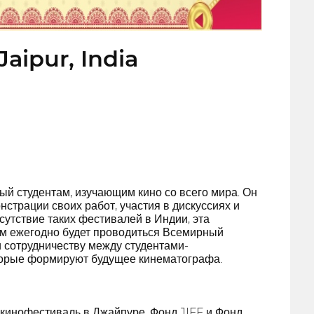
Jaipur, India
й студентам, изучающим кино со всего мира. Он
трации своих работ, участия в дискуссиях и
утствие таких фестивалей в Индии, эта
ем ежегодно будет проводиться Всемирный
 сотрудничеству между студентами-
торые формируют будущее кинематографа.
кинофестиваль в Джайпуре, Фонд JIFF и Фонд