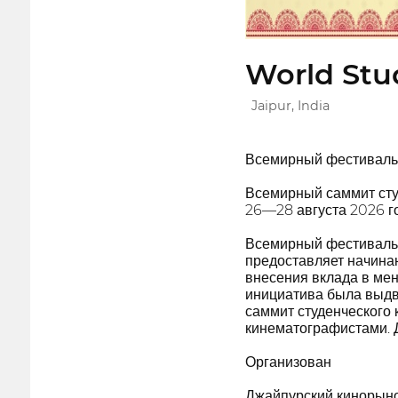
World Stud
Jaipur, India
Всемирный фестиваль 
Всемирный саммит сту
26—28 августа 2026 го
Всемирный фестиваль 
предоставляет начина
внесения вклада в ме
инициатива была выдв
саммит студенческого
кинематографистами. 
Организован
Джайпурский кинорыно