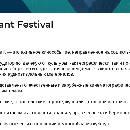
nt Festival
t — это активное кинособытие, направленное на социаль
удиторию, далекую от культуры, как географически, так и п
ющие общество и недостаточно освещаемые в кинотеатрах,
ния аудиовизуальных материалов.
едставлены отечественные и зарубежные кинематографичес
им темам:
еские, экологические, горные, журналистские или историче
иной формы активности в защиту прав человека и бережно
 человеческих отношений и многообразия культур.