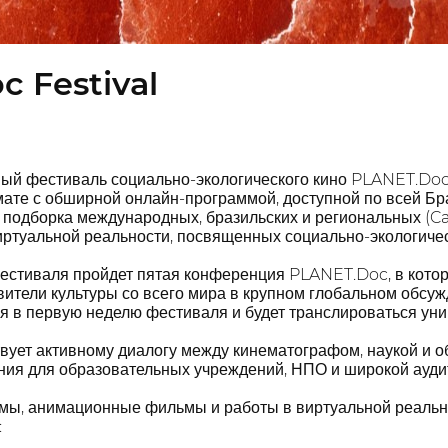
c Festival
й фестиваль социально-экологического кино PLANET.Doc 2
мате с обширной онлайн-программой, доступной по всей Бр
 подборка международных, бразильских и региональных (C
ртуальной реальности, посвященных социально-экологичес
фестиваля пройдет пятая конференция PLANET.Doc, в котор
ители культуры со всего мира в крупном глобальном обсуж
 в первую неделю фестиваля и будет транслироваться уни
вует активному диалогу между кинематографом, наукой и о
ния для образовательных учреждений, НПО и широкой аудит
ы, анимационные фильмы и работы в виртуальной реальнос
: