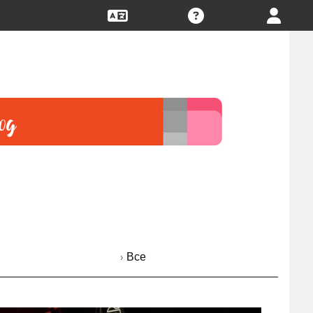
› Все