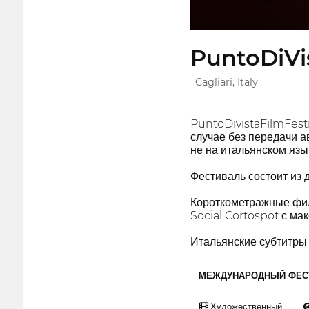
PuntoDiVis
Cagliari, Italy
PuntoDivistaFilmFest
случае без передачи а
не на итальянском язы
Фестиваль состоит из 
Короткометражные фи
Social Cortospot с ма
Итальянские субтитры
МЕЖДУНАРОДНЫЙ ФЕС
Художественный