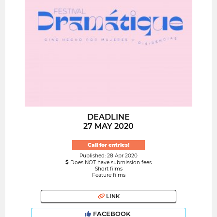
DEADLINE
27 MAY 2020
Call for entries!
Published: 28 Apr 2020
Does NOT have submission fees
Short films
Feature films
LINK
FACEBOOK