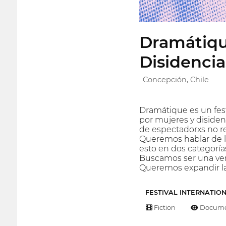
Dramátiqu
Disidencia
Concepción, Chile
Dramátique es un fest
por mujeres y disiden
de espectadorxs no re
Queremos hablar de lo
esto en dos categorías
Buscamos ser una vent
Queremos expandir la v
FESTIVAL INTERNATIO
Fiction
Docume