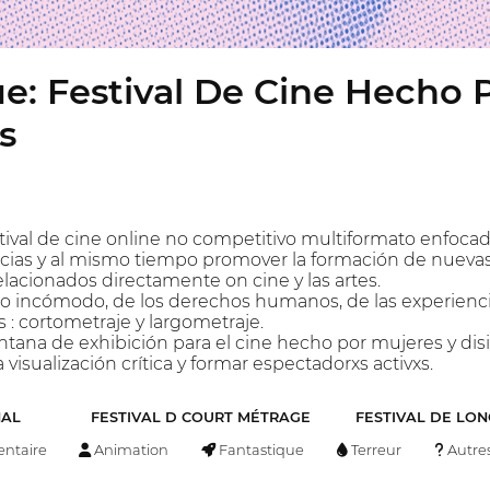
e: Festival De Cine Hecho 
s
ival de cine online no competitivo multiformato enfocad
cias y al mismo tiempo promover la formación de nuevas 
lacionados directamente on cine y las artes.
 incómodo, de los derechos humanos, de las experiencias 
 : cortometraje y largometraje.
ana de exhibición para el cine hecho por mujeres y disid
isualización crítica y formar espectadorxs activxs.
NAL
FESTIVAL D COURT MÉTRAGE
FESTIVAL DE LO
ntaire
Animation
Fantastique
Terreur
Autre