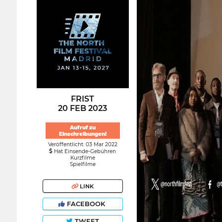
FRIST
20 FEB 2023
Aufruf zu
Einschreibungen!
Veröffentlicht: 03 Mar 2022
Hat Einsende-Gebühren
Kurzfilme
Spielfilme
LINK
FACEBOOK
TWEET