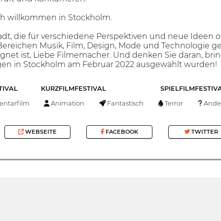
ich willkommen in Stockholm.
adt, die für verschiedene Perspektiven und neue Ideen off
ereichen Musik, Film, Design, Mode und Technologie geb
eignet ist, Liebe Filmemacher. Und denken Sie daran, b
ngen in Stockholm am Februar 2022 ausgewählt wurden!
TIVAL
KURZFILMFESTIVAL
SPIELFILMFESTIV
ntarfilm
Animation
Fantastisch
Terror
Ande
WEBSEITE
FACEBOOK
TWITTER