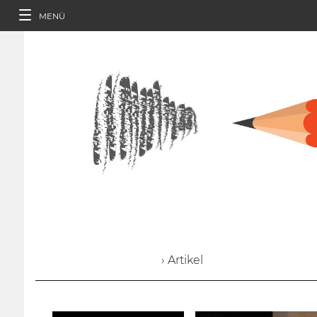
MENÜ
› Artikel