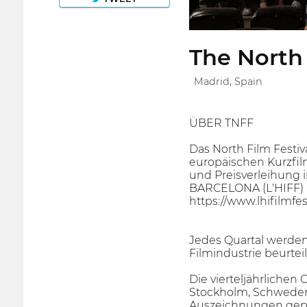
The North 
Madrid, Spain
ÜBER TNFF
Das North Film Festiva
europäischen Kurzfil
und Preisverleihung
BARCELONA (L'HIFF) (
https://www.lhifilmfes
Jedes Quartal werden
Filmindustrie beurteil
Die vierteljährlichen
Stockholm, Schweden (
Auszeichnungen gepr