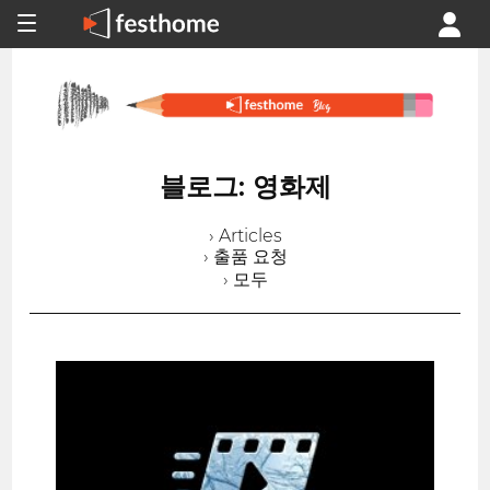
블로그: 영화제
› Articles
› 출품 요청
› 모두