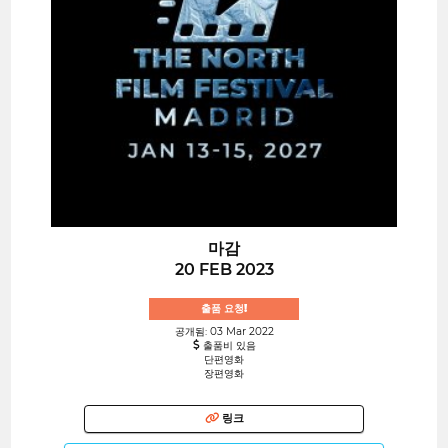
마감
20 FEB 2023
출품 요청!
공개됨: 03 Mar 2022
출품비 있음
단편영화
장편영화
링크