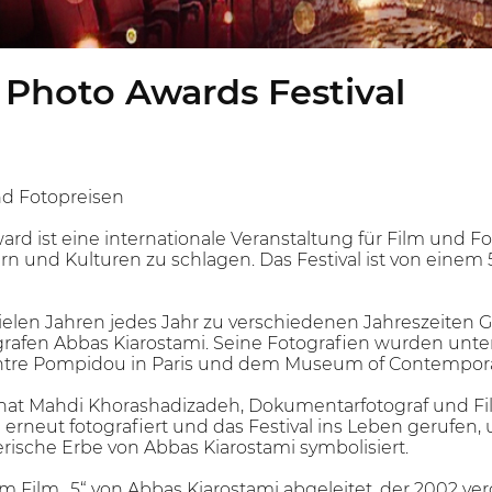
 Photo Awards Festival
und Fotopreisen
ard ist eine internationale Veranstaltung für Film und F
n und Kulturen zu schlagen. Das Festival ist von eine
vielen Jahren jedes Jahr zu verschiedenen Jahreszeiten
rafen Abbas Kiarostami. Seine Fotografien wurden unte
tre Pompidou in Paris und dem Museum of Contemporary
 hat Mahdi Khorashadizadeh, Dokumentarfotograf und F
rneut fotografiert und das Festival ins Leben gerufen,
lerische Erbe von Abbas Kiarostami symbolisiert.
dem Film „5“ von Abbas Kiarostami abgeleitet, der 2002 ve