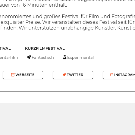
auer von 16 Minuten enthält.
 renommiertes und großes Festival für Film und Fotografie.
xquisiter Preise. Wir veranstalten dieses Festival seit f
finden. Wir unterstützen unabhängige Künstler. Künstler
TIVAL
KURZFILMFESTIVAL
ntarfilm
Fantastisch
Experimental
WEBSEITE
TWITTER
INSTAGRA