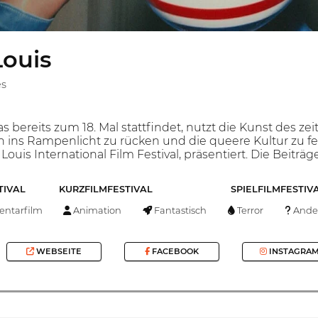
Louis
es
das bereits zum 18. Mal stattfindet, nutzt die Kunst des
ns Rampenlicht zu rücken und die queere Kultur zu feie
Louis International Film Festival, präsentiert. Die Beiträ
TIVAL
KURZFILMFESTIVAL
SPIELFILMFESTIV
ntarfilm
Animation
Fantastisch
Terror
Ande
WEBSEITE
FACEBOOK
INSTAGRA