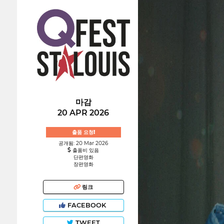
마감
20 APR 2026
출품 요청!
공개됨: 20 Mar 2026
출품비 있음
단편영화
장편영화
링크
FACEBOOK
TWEET