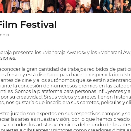
ilm Festival
India
aharaja presenta los «Maharaja Awards» y los «Maharani 
esiones.
econocer la gran cantidad de trabajos recibidos de part
es fresco y está diseñado para hacer prosperar la industr
iantes de cine y a los autónomos que se están adentrand
ante la concesión de numerosos premios en las categoría
ntiles. Somos la plataforma para personas influyentes y a
or su creatividad. Si sus videos y carretes tienen historia
as, nos gustaría que inscribiera sus carretes, películas y 
tro jurado son expertos en sus respectivos campos y son
reciar las artes es nuestra visión, por lo que hemos crea
nsar a todos los artistas y técnicos del mundo de las art
as puertas a dibujantes y pintores como creadores digital