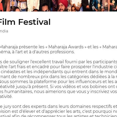
ilm Festival
India
e Maharaja présente les « Maharaja Awards » et les « Ma
éma, à l'art et à d'autres professions.
de souligner l'excellent travail fourni par les participan
re l'art frais et encadré pour faire prospérer l'industri
ts cinéastes et les indépendants qui entrent dans le mo
ant de nombreux prix dans les catégories dédiées à la 
ous sommes la plateforme pour les influenceurs et les ar
ativité jusqu'à présent. Si vos vidéos et vos bobines ont d
ns humanitaires, nous aimerions que vous y inscriviez vos
tivité.
jury sont des experts dans leurs domaines respectifs et
ision est d'élever et d'apprécier les arts, c'est pourquo
estival afin de récompenser tous les artistes et technici