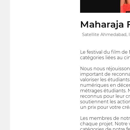
Maharaja F
Satellite Ahmedabad, 
Le festival du film d
catégories liées au cin
Nous nous réjouissons 
important de reconnaît
valoriser les étudian
numériques en décern
métrages étudiants. N
reconnus pour leur cré
soutiennent les actio
un prix pour votre créa
Les membres de notre 
chaque projet. Notre v
catégories de notre f