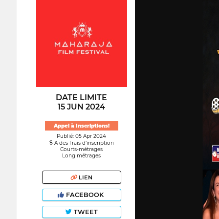
DATE LIMITE
15 JUN 2024
Appel à Inscriptions!
Publié: 05 Apr 2024
A des frais d’inscription
Courts-métrages
Long métrages
LIEN
FACEBOOK
TWEET