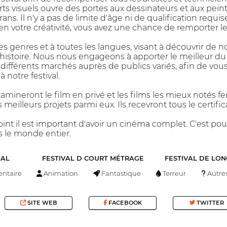
arts visuels ouvre des portes aux dessinateurs et aux pei
rans. Il n'y a pas de limite d'âge ni de qualification requi
 en votre créativité, vous avez une chance de remporter le 
les genres et à toutes les langues, visant à découvrir de 
histoire. Nous nous engageons à apporter le meilleur 
 différents marchés auprès de publics variés, afin de vous
 notre festival.
mineront le film en privé et les films les mieux notés fero
eilleurs projets parmi eux. Ils recevront tous le certificat
oint il est important d'avoir un cinéma complet. C'est 
 le monde entier.
NAL
FESTIVAL D COURT MÉTRAGE
FESTIVAL DE LO
ntaire
Animation
Fantastique
Terreur
Autre
SITE WEB
FACEBOOK
TWITTER