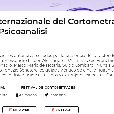
nternazionale del Cortometra
sicoanalisi
diciones anteriores, selladas por la presencia del director
la, Alessandro Haber, Alessandro D'Alatri, Giò Giò Franch
Donadio, Marco Mario de Notaris, Guido Lombardi, Nunzi
 Ignazio Senatore, psiquiatra y crítico de cine, dirigirán e
coanalisi» dirigido a italianos y extranjeros cineastas. Est
NAL
FESTIVAL DE CORTOMETRAJES
ntal
Animación
Fantástico
SITIO WEB
FACEBOOK