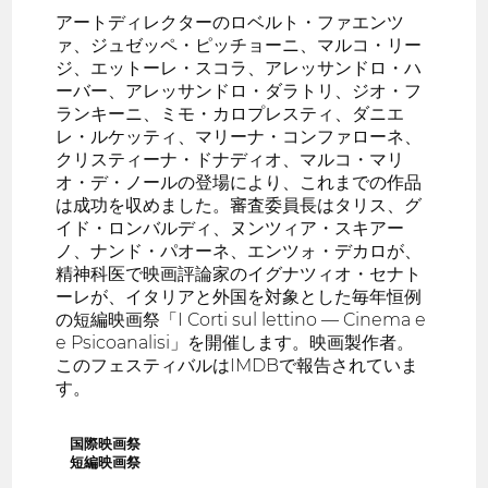
アートディレクターのロベルト・ファエンツ
ァ、ジュゼッペ・ピッチョーニ、マルコ・リー
ジ、エットーレ・スコラ、アレッサンドロ・ハ
ーバー、アレッサンドロ・ダラトリ、ジオ・フ
ランキーニ、ミモ・カロプレスティ、ダニエ
レ・ルケッティ、マリーナ・コンファローネ、
クリスティーナ・ドナディオ、マルコ・マリ
オ・デ・ノールの登場により、これまでの作品
は成功を収めました。審査委員長はタリス、グ
イド・ロンバルディ、ヌンツィア・スキアー
ノ、ナンド・パオーネ、エンツォ・デカロが、
精神科医で映画評論家のイグナツィオ・セナト
ーレが、イタリアと外国を対象とした毎年恒例
の短編映画祭「I Corti sul lettino — Cinema e
e Psicoanalisi」を開催します。映画製作者。
このフェスティバルはIMDBで報告されていま
す。
国際映画祭
短編映画祭