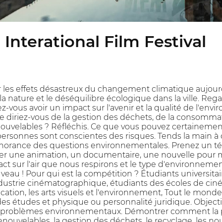
Interational Film Festival
 les effets désastreux du changement climatique aujour
de la nature et le déséquilibre écologique dans la ville. R
-vous avoir un impact sur l'avenir et la qualité de l'envir
diriez-vous de la gestion des déchets, de la consommati
ouvelables ? Réfléchis. Ce que vous pouvez certainement 
rsonnes sont conscientes des risques. Tends la main à c
norance des questions environnementales. Prenez un télé
éer une animation, un documentaire, une nouvelle pour 
t sur l'air que nous respirons et le type d'environneme
veau ! Pour qui est la compétition ? Étudiants universitai
ndustrie cinématographique, étudiants des écoles de ciné
cation, les arts visuels et l'environnement, Tout le mon
 des études et physique ou personnalité juridique. Obje
es problèmes environnementaux. Démontrer comment la poll
enouvelables, la gestion des déchets, le recyclage, les no