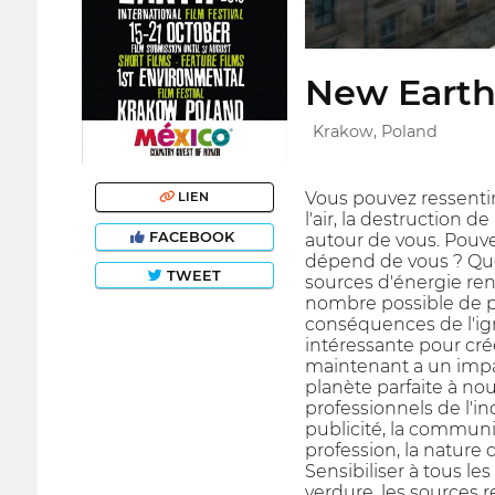
New Earth 
Krakow, Poland
Vous pouvez ressentir
LIEN
l'air, la destruction 
FACEBOOK
autour de vous. Pouvez
dépend de vous ? Que 
TWEET
sources d'énergie ren
nombre possible de pe
conséquences de l'ig
intéressante pour cr
maintenant a un impac
planète parfaite à nou
professionnels de l'i
publicité, la communi
profession, la nature
Sensibiliser à tous l
verdure, les sources r