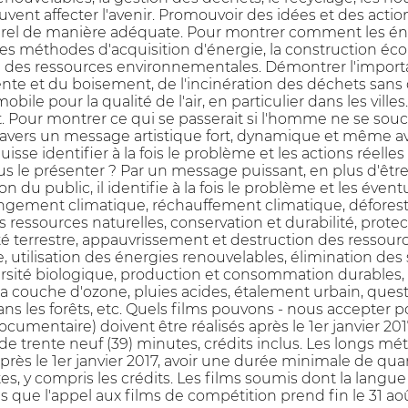
ent affecter l'avenir. Promouvoir des idées et des action
rel de manière adéquate. Pour montrer comment les éner
 les méthodes d'acquisition d'énergie, la construction éc
ion des ressources environnementales. Démontrer l'importan
gente et du boisement, de l'incinération des déchets sans
obile pour la qualité de l'air, en particulier dans les vill
 Pour montrer ce qui se passerait si l'homme ne se soucia
travers un message artistique fort, dynamique et même av
uisse identifier à la fois le problème et les actions réell
le présenter ? Par un message puissant, en plus d'êt
on du public, il identifie à la fois le problème et les éve
angement climatique, réchauffement climatique, déforest
s ressources naturelles, conservation et durabilité, prot
é terrestre, appauvrissement et destruction des ressourc
, utilisation des énergies renouvelables, élimination des
rsité biologique, production et consommation durables, s
 couche d'ozone, pluies acides, étalement urbain, ques
ans les forêts, etc. Quels films pouvons - nous accepter 
documentaire) doivent être réalisés après le 1er janvier 2
 trente neuf (39) minutes, crédits inclus. Les longs mét
 après le 1er janvier 2017, avoir une durée minimale de 
es, y compris les crédits. Les films soumis dont la langue 
s que l'appel aux films de compétition prend fin le 31 aoû