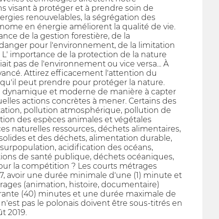
s visant à protéger et à prendre soin de
gies renouvelables, la ségrégation des
onome en énergie améliorent la qualité de vie.
ce de la gestion forestière, de la
 danger pour l'environnement, de la limitation
es. L' importance de la protection de la nature
it pas de l'environnement ou vice versa... À
ancé. Attirez efficacement l'attention du
es qu'il peut prendre pour protéger la nature.
re dynamique et moderne de manière à capter
ntuelles actions concrètes à mener. Certains des
ation, pollution atmosphérique, pollution de
ection des espèces animales et végétales
es naturelles ressources, déchets alimentaires,
 solides et des déchets, alimentation durable,
urpopulation, acidification des océans,
tions de santé publique, déchets océaniques,
pour la compétition ? Les courts métrages
017, avoir une durée minimale d'une (1) minute et
rages (animation, histoire, documentaire)
quarante (40) minutes et une durée maximale de
n'est pas le polonais doivent être sous-titrés en
t 2019.