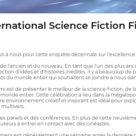
rnational Science Fiction F
us à nous pour cette enquête décennale sur l'excellence d
de l'ancien et du nouveau. En tant que l'un des plus anci
tion d'idées et d'histoires inédites. Il y a beaucoup de p
nts du monde entier qui souhaitent se joindre à nous dans
ami est de présenter le meilleur de la science-fiction, de l
monde entier. Cette célébration a lieu dans la mégalopo
re environnement créatif et inspirant est idéal pour explo
 multivers.
, des panels et des conférences. En plus de cette neuvièm
ibuteurs à entrer en contact avec des cinéastes.
mencent généralement une semaine après la dernière date 