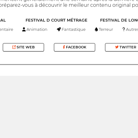
réparez-vous à découvrir le meilleur contenu original pou
NAL
FESTIVAL D COURT MÉTRAGE
FESTIVAL DE LO
ntaire
Animation
Fantastique
Terreur
Autre
SITE WEB
FACEBOOK
TWITTER