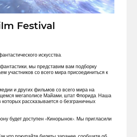
ilm Festival
фантастического искусства.
 фантастики, мы представим вам подборку
ем участников со всего мира присоединиться к
медии и других фильмов со всего мира на
ющемся мегаполисе Майами, штат Флорида. Наша
 которых рассказывается о безграничных
зону будет доступен «Кинорынок». Мы пригласили
к что покупайте билеты заранее, сообщите об