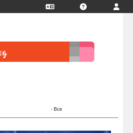
› Все