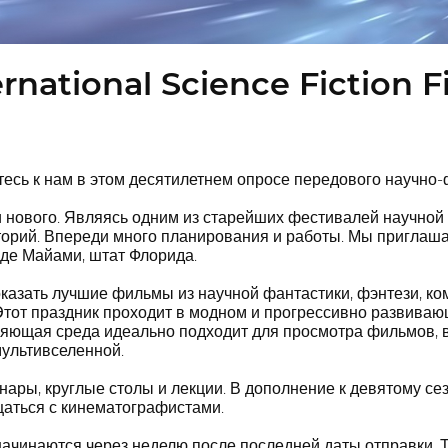
rnational Science Fiction F
есь к нам в этом десятилетнем опросе передового научно-
и нового. Являясь одним из старейших фестивалей научной
орий. Впереди много планирования и работы. Мы приглаша
де Майами, штат Флорида.
казать лучшие фильмы из научной фантастики, фэнтези, ко
 Этот праздник проходит в модном и прогрессивно развива
ляющая среда идеально подходит для просмотра фильмов, в
ультивселенной.
ары, круглые столы и лекции. В дополнение к девятому се
аться с кинематографистами.
чинаются через неделю после последней даты отправки. Та