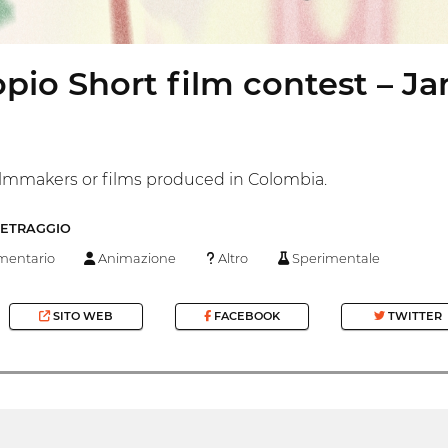
pio Short film contest – Jar
ilmmakers or films produced in Colombia.
METRAGGIO
entario
Animazione
Altro
Sperimentale
SITO WEB
FACEBOOK
TWITTER