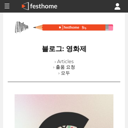
블로그: 영화제
› Articles
› 출품 요청
› 모두