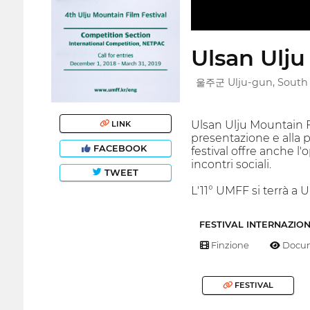
Ulsan Ulju
울주군 Ulju-gun, South
Ulsan Ulju Mountain Fi
LINK
presentazione e alla 
FACEBOOK
festival offre anche l'
incontri sociali.
TWEET
L'11° UMFF si terrà a 
FESTIVAL INTERNAZIO
Finzione
Docum
FESTIVAL