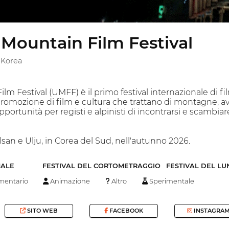
 Mountain Film Festival
 Korea
lm Festival (UMFF) è il primo festival internazionale di f
promozione di film e cultura che trattano di montagne, av
opportunità per registi e alpinisti di incontrarsi e scambia
Ulsan e Ulju, in Corea del Sud, nell'autunno 2026.
NALE
FESTIVAL DEL CORTOMETRAGGIO
FESTIVAL DEL L
entario
Animazione
Altro
Sperimentale
SITO WEB
FACEBOOK
INSTAGRA