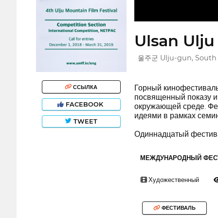
Ulsan Ulju
울주군 Ulju-gun, South
Горный кинофестиваль
ССЫЛКА
посвященный показу и
FACEBOOK
окружающей среде. Фе
идеями в рамках семин
TWEET
Одиннадцатый фестива
МЕЖДУНАРОДНЫЙ ФЕС
Художественный
ФЕСТИВАЛЬ