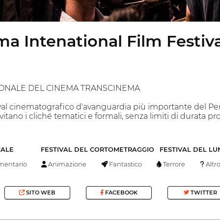
a Intenational Film Festival
IONALE DEL CINEMA TRANSCINEMA
ival cinematografico d'avanguardia più importante del Per
tano i cliché tematici e formali, senza limiti di durata p
NALE
FESTIVAL DEL CORTOMETRAGGIO
FESTIVAL DEL L
entario
Animazione
Fantastico
Terrore
Altr
SITO WEB
FACEBOOK
TWITTER