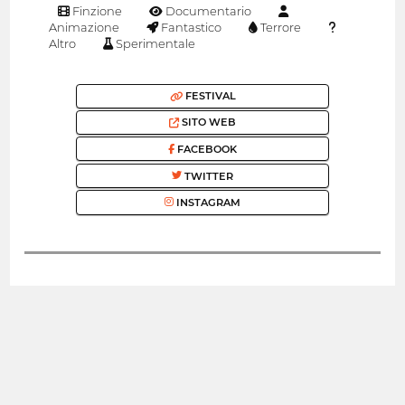
Finzione
Documentario
Animazione
Fantastico
Terrore
Altro
Sperimentale
FESTIVAL
SITO WEB
FACEBOOK
TWITTER
INSTAGRAM