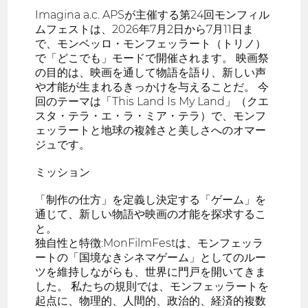
Imagina a.c. APSが主催する第24回モンフィル
ムフェストは、2026年7月2日から7月11日ま
で、モンベッロ・モンフェッラート（トリノ）
で「どこでも」モードで開催されます。 映画祭
の目的は、映画を通して物語を語り、新しい声
や才能が生まれるきっかけを与えることだ。 今
回のテーマは「This Land Is My Land」（クエ
スタ・テラ・エ・ラ・ミア・テラ）で、モンフ
ェッラートと地球の複雑さと美しさへのオマー
ジュです。
ミッション
「制作の仕方」を定義し決定する「ゲーム」を
通じて、新しい物語や映画の才能を探求するこ
と。
独自性と特徴:MonFilmFestは、モンフェッラ
ートの「国境なきシネマゲーム」としてのルー
ツを維持しながらも、世界に門戸を開いてきま
した。 私たちの規則では、モンフェッラートを
起点に、物理的、人間的、政治的、経済的複数