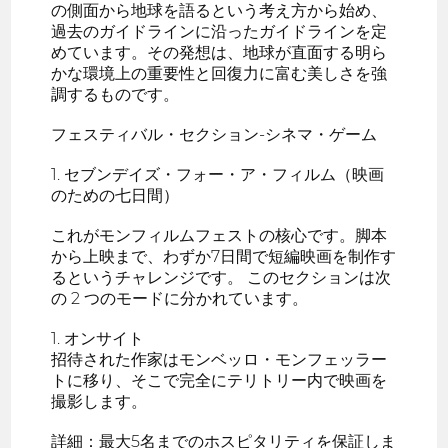
の側面から地球を語るという考え方から始め、
過去のガイドラインに沿ったガイドラインを定
めています。その発想は、地球が直面する明ら
かな環境上の重要性と回復力に富む美しさを強
調するものです。
フェスティバル・セクション-シネマ・ゲーム
1. セブンデイズ・フォー・ア・フィルム（映画
のための七日間）
これがモンフィルムフェストの核心です。脚本
から上映まで、わずか7日間で短編映画を制作す
るというチャレンジです。 このセクションは次
の 2 つのモードに分かれています。
1. オンサイト
招待された作家はモンベッロ・モンフェッラー
トに移り、そこで完全にテリトリー内で映画を
撮影します。
詳細：最大5名までのホスピタリティを保証しま